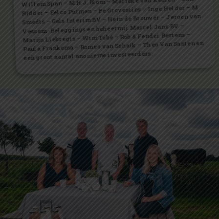
Willem Span – M.H.J. Blom – Marieke van Keulen – Jan
Ridder – Eelco Putman – Fe Grovestins – Inge Helder – M
Smedts – Gels Interim BV – Hein de Brouwer – Jeroen van
Vessem -Beleggings en beheermij. Marcel Jans BV –
Marijn Liebregts – Wim Tobé – Rob & Fender Bertens –
Paula Frankema – Romeo van Schaik – Theo Van Santen en
een groot aantal anonieme investeerders.