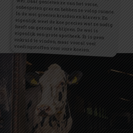
onbespoten gras en hebben ze volop ruimte.
In de wei groeien kruiden en klavers. En
eigenlijk weet de koe precies wat ze nodig
heeft om gezond te blijven. De wei is
eigenlijk een grote apotheek. Er is geen
onkruid te vinden, maar vooral veel
voedingstoffen voor onze koeien.