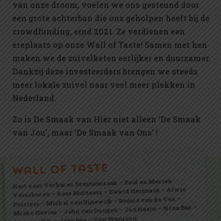
van onze droom, voelen we ons gesteund door
een grote achterban die ons geholpen heeft bij de
crowdfunding, eind 2021. Ze verdienen een
ereplaats op onze Wall of Taste! Samen met hen
maken we de zuivelketen eerlijker en duurzamer.
Dankzij deze investeerders brengen we steeds
meer lokale zuivel naar veel meer plekken in
Nederland.
Zo is De Smaak van Hier niet alleen ‘De Smaak
van Jou’, maar ‘De Smaak van Ons’ !
Wall of taste
Hart voor Verhalen Eenmanszaak – Paul en Marian
Verschuren – Kees Mutsaers – Eward Heijmans – Alwie
Poirters – Michel van Rijsewijk – Remco van de Ven –
Mieke Hovius – John van Dongen – Jan Haans – Nina Bax –
Langero B.V. – Jens Bax – Van Wanrooij