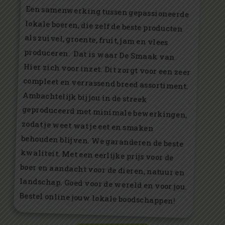
Een samenwerking tussen gepassioneerde
lokale boeren, die zelf de beste producten
als zuivel, groente, fruit, jam en vlees
produceren. Dat is waar De Smaak van
Hier zich voor inzet. Dit zorgt voor een zeer
compleet en verrassend breed assortiment.
Ambachtelijk bij jou in de streek
geproduceerd met minimale bewerkingen,
zodat je weet wat je eet en smaken
behouden blijven. We garanderen de beste
kwaliteit. Met een eerlijke prijs voor de
boer en aandacht voor de dieren, natuur en
landschap. Goed voor de wereld en voor jou.
Bestel online jouw lokale boodschappen!