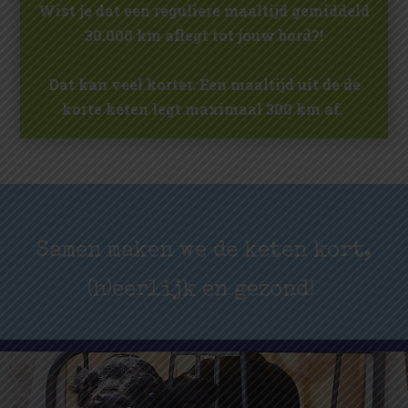
Wist je dat een reguliere maaltijd gemiddeld
30.000 km aflegt tot jouw bord?!
Dat kan veel korter. Een maaltijd uit de de
korte keten legt maximaal 300 km af.
Samen maken we de keten kort,
(h)eerlijk en gezond!