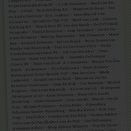
Projectontwikkeling BV – J.J.M. Denissen – Ruud van der
Star – J Vugs – Brin Holding B.V. – Maarten Gribnau – Ton
en Anita Oostrom – Eric Jonkers – Jean-Marcel van
Griensven – Eetcafe De Tijd VOF – René van Laak – Loonen
Holding B.V. – Bosch Bovi BV van den Bosch – De FOTOBAR
fotografie – Veerle Denissen – Jaap Groenhof – Gerda Vis –
Anne Driessen – Martijn Baarendse – Rob Claassens – Maud
Bax – Gerhard Kobesen – Sylvia Brand – Boris Dominicus –
Rinske van Noortwijk – Giso en Luciënne Fuite – Derks
Verandermanagement BV – Job van den Aker – Teun
Janssen – Hans van Rijsewijk – Janneke Oerlemans –
Cinero BV – Hans van Driel -A.J. Denissen – Marga Van den
Bosch – de Brouwer – Olia Fjodorowa – Huub Huijnen –
Natuurpoort Groot Speijck VOF – Rex Gerritse – Mark
Lankveld – Jacqueline van Eerd – Merian en Jos De
Brouwer-Corstiaans – Jaap de Wijk – Luc Beentjes – Michel
Kuijpers – Hein van Rijsewijk – Arie en Astrid – Westgeest
(Westgeest olie) – Anne Denissen – Hoopvolle Aarde
Stichting – Jeske Denissen – Cees van Rij – Mariët van de
Ven – Mirjam Kruijssen – Anton Buiks – Pijnenburg
Schoenen Sander Pijnenburg – Marsha Kolen – Piet Van
Vugt – Jan Dirkx – Gemma van den Berg – Gerben Bakker –
Joris van de Pas (Elektro van de Pas) – Jan Hollemans –
Annamarie Kuin – Miep Hubers-Mijnster – Tim De Zwart –