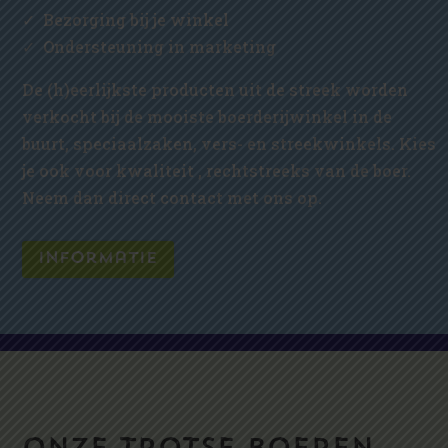
✓
Bezorging bij je winkel
✓
Ondersteuning in marketing
De (h)eerlijkste producten uit de streek worden
verkocht bij de mooiste boerderijwinkel in de
buurt, speciaalzaken, vers- en streekwinkels. Kies
je ook voor kwaliteit , rechtstreeks van de boer.
Neem dan direct contact met ons op.
informatie